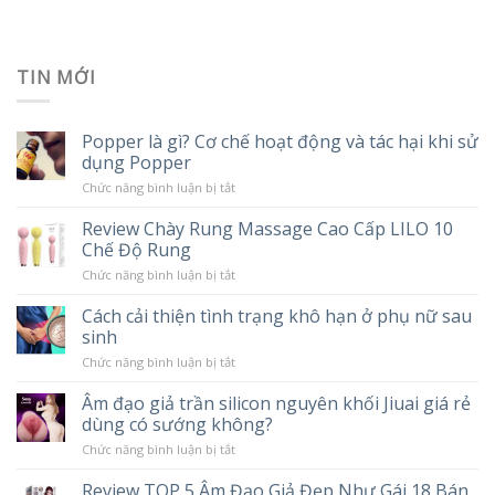
TIN MỚI
Popper là gì? Cơ chế hoạt động và tác hại khi sử
dụng Popper
ở
Chức năng bình luận bị tắt
Popper
là
Review Chày Rung Massage Cao Cấp LILO 10
gì?
Chế Độ Rung
Cơ
chế
ở
Chức năng bình luận bị tắt
hoạt
Review
động
Chày
và
Cách cải thiện tình trạng khô hạn ở phụ nữ sau
Rung
tác
sinh
Massage
hại
Cao
khi
ở
Chức năng bình luận bị tắt
Cấp
sử
Cách
LILO
dụng
cải
10
Âm đạo giả trần silicon nguyên khối Jiuai giá rẻ
Popper
thiện
Chế
dùng có sướng không?
tình
Độ
trạng
Rung
ở
Chức năng bình luận bị tắt
khô
Âm
hạn
đạo
ở
Review TOP 5 Âm Đạo Giả Đẹp Như Gái 18 Bán
giả