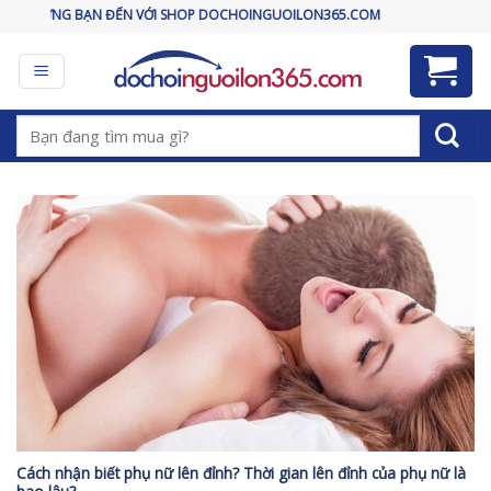
Skip
O MỪNG BẠN ĐẾN VỚI SHOP DOCHOINGUOILON365.COM
to
content
Tìm
kiếm:
Cách nhận biết phụ nữ lên đỉnh? Thời gian lên đỉnh của phụ nữ là