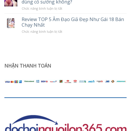
dùng có sướng không?
tình
Độ
trạng
Rung
ở
Chức năng bình luận bị tắt
khô
Âm
hạn
đạo
ở
Review TOP 5 Âm Đạo Giả Đẹp Như Gái 18 Bán
giả
phụ
Chạy Nhất
trần
nữ
silicon
sau
ở
Chức năng bình luận bị tắt
nguyên
sinh
Review
khối
TOP
Jiuai
5
giá
Âm
rẻ
Đạo
dùng
Giả
có
Đẹp
sướng
Như
NHẬN THANH TOÁN
không?
Gái
18
Bán
Chạy
Nhất