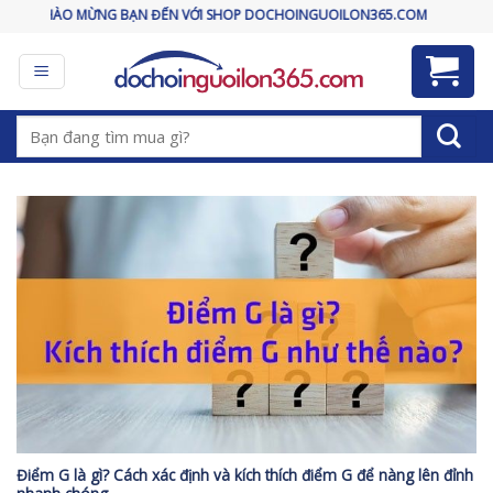
Skip
CHÀO MỪNG BẠN ĐẾN VỚI SHOP DOCHOINGUOILON365.COM
to
content
Tìm
kiếm:
Điểm G là gì? Cách xác định và kích thích điểm G để nàng lên đỉnh