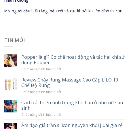
nhanh chóng
Mọi người đều biết rằng, nếu xét về cực khoái khi lên đỉnh thì con
TIN MỚI
Popper là gì? Cơ chế hoạt động và tác hại khi sử
dụng Popper
ở
Chức năng bình luận bị tắt
Popper
là
Review Chày Rung Massage Cao Cấp LILO 10
gì?
Chế Độ Rung
Cơ
chế
ở
Chức năng bình luận bị tắt
hoạt
Review
động
Chày
và
Cách cải thiện tình trạng khô hạn ở phụ nữ sau
Rung
tác
sinh
Massage
hại
Cao
khi
ở
Chức năng bình luận bị tắt
Cấp
sử
Cách
LILO
dụng
cải
10
Âm đạo giả trần silicon nguyên khối Jiuai giá rẻ
Popper
thiện
Chế