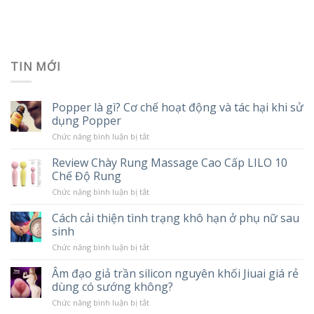
TIN MỚI
Popper là gì? Cơ chế hoạt động và tác hại khi sử
dụng Popper
ở
Chức năng bình luận bị tắt
Popper
là
Review Chày Rung Massage Cao Cấp LILO 10
gì?
Chế Độ Rung
Cơ
chế
ở
Chức năng bình luận bị tắt
hoạt
Review
động
Chày
và
Cách cải thiện tình trạng khô hạn ở phụ nữ sau
Rung
tác
sinh
Massage
hại
Cao
khi
ở
Chức năng bình luận bị tắt
Cấp
sử
Cách
LILO
dụng
cải
10
Âm đạo giả trần silicon nguyên khối Jiuai giá rẻ
Popper
thiện
Chế
dùng có sướng không?
tình
Độ
trạng
Rung
ở
Chức năng bình luận bị tắt
khô
Âm