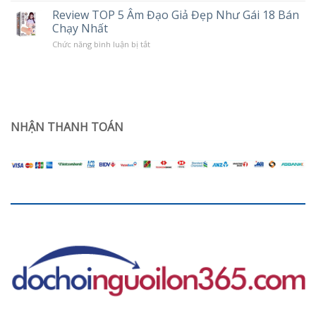
hạn
đạo
ở
Review TOP 5 Âm Đạo Giả Đẹp Như Gái 18 Bán
giả
phụ
Chạy Nhất
trần
nữ
silicon
sau
ở
Chức năng bình luận bị tắt
nguyên
sinh
Review
khối
TOP
Jiuai
5
giá
Âm
rẻ
Đạo
dùng
Giả
có
Đẹp
sướng
Như
NHẬN THANH TOÁN
không?
Gái
18
Bán
Chạy
Nhất