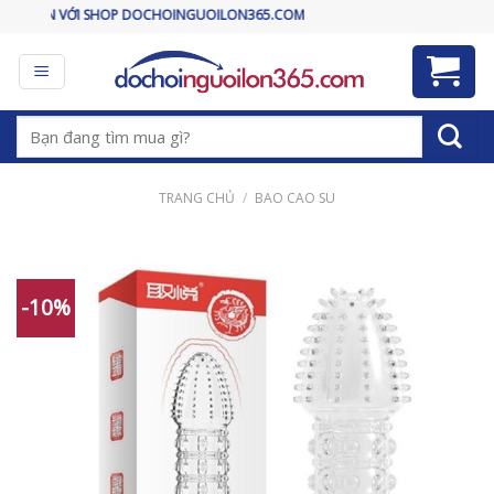
Skip
I SHOP DOCHOINGUOILON365.COM
to
content
Tìm
kiếm:
TRANG CHỦ
/
BAO CAO SU
-10%