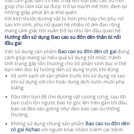
mất cảm giác dần thì việc thay đổi loại bao cao su mới
giúp cho cảm xúc lại được trở lại mạnh mẽ hơn, đem lại
những giây phút ân ái khó quên
Với kích thước dương vật to hơn phù hợp cho phụ nữ
sau khi sinh, phụ nữ quan hệ nhiều có âm đạo rộng
mang cảm giác hồi xuân trở lại như lần đầu quan hệ
Hướng dẫn sử dụng
Bao cao su đôn dên thân bi nổi
đầu gai
Việc sử dụng sản phẩm
Bao cao su đôn dên có gai
đúng
cách giúp mang lại hiểu quả sử dụng tốt nhất, tránh
tình trạng gây tổn thương cho bộ phận sinh dục vì thế
bạn nên đọc kỹ hướng dẫn sử dụng trước khi dùng
Vệ sinh sạch sẽ sản phẩm trước khi sử dụng và sau
khi sử dụng với cồn hoặc dung dịch nước muối pha
loãng
Đầu tiên bạn để cho dương vật cương cứng, sau đó
bạn cuộn lộn ngược bao từ gốc lên trên gần tới đầu
bao và đeo vào giống như đeo bao cao su thông
thường.
Không sử dụng chung sản phẩm
Bao cao su đôn dên
có gai Aichao
với người khác nhằm tránh các bệnh