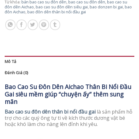
Từ khóa:
bán bao cao su đôn dên
,
bao cao su đôn dên
,
bao cao su
đôn dên Aichao
,
bao cao su đôn dên siêu gai
,
bao donzen bi gai
,
bao
đôn Aichao
,
bao đôn dên thân bi nổi đầu gai
Mô Tả
Đánh Giá (0)
Bao Cao Su Đôn Dên Aichao Thân Bi Nổi Đầu
Gai siêu mềm giúp “chuyện ấy” thêm sung
mãn
Bao cao su đôn dên thân bi nổi đầu gai
là sản phẩm hỗ
trợ cho các quý ông tự ti về kích thước dương vật bé
hoặc khó làm cho nàng lên đỉnh khi yêu.