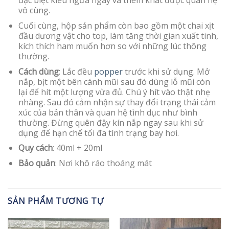
đặc biệt kiểu ngứa ngáy và thèm khát được quan hệ
vô cùng.
Cuối cùng, hộp sản phẩm còn bao gồm một chai xịt
đầu dương vật cho top, làm tăng thời gian xuất tinh,
kích thích ham muốn hơn so với những lúc thông
thường.
Cách dùng
: Lắc đều
popper
trước khi sử dụng. Mở
nắp, bịt một bên cánh mũi sau đó dùng lỗ mũi còn
lại để hít một lượng vừa đủ. Chú ý hít vào thật nhẹ
nhàng. Sau đó cảm nhận sự thay đổi trạng thái cảm
xúc của bản thân và quan hệ tình dục như bình
thường. Đừng quên đậy kín nắp ngay sau khi sử
dụng để hạn chế tối đa tình trạng bay hơi.
Quy cách
: 40ml + 20ml
Bảo quản
: Nơi khô ráo thoáng mát
SẢN PHẨM TƯƠNG TỰ