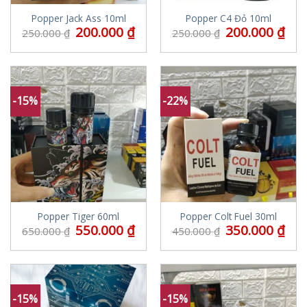
Popper Jack Ass 10ml
Popper C4 Đỏ 10ml
200.000
₫
200.000
₫
250.000
₫
250.000
₫
-15%
-22%
Popper Tiger 60ml
Popper Colt Fuel 30ml
550.000
₫
350.000
₫
650.000
₫
450.000
₫
-15%
-15%