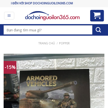
Skip
 VỚI SHOP DOCHOINGUOILON365.COM
to
content
Tìm
kiếm:
TRANG CHỦ
/
POPPER
-15%