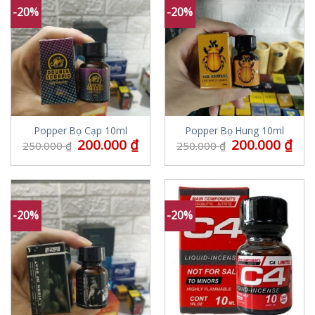
-20%
-20%
Popper Bọ Cạp 10ml
Popper Bọ Hung 10ml
200.000
₫
200.000
₫
250.000
₫
250.000
₫
-20%
-20%