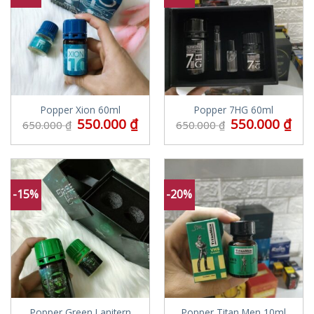
Popper Xion 60ml
Popper 7HG 60ml
550.000
₫
550.000
₫
650.000
₫
650.000
₫
-15%
-20%
Popper Green Lanitern
Popper Titan Men 10ml