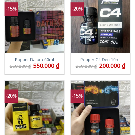
-15%
-20%
Popper Datura 60ml
Popper C4 Đen 10ml
550.000
₫
200.000
₫
650.000
₫
250.000
₫
-20%
-15%