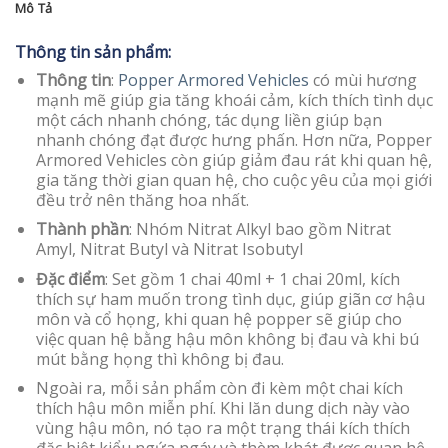
Mô Tả
Thông tin sản phẩm:
Thông tin
:
Popper Armored Vehicles
có mùi hương
mạnh mẽ giúp gia tăng khoái cảm, kích thích tình dục
một cách nhanh chóng, tác dụng liền giúp bạn
nhanh chóng đạt được hưng phấn. Hơn nữa, Popper
Armored Vehicles còn giúp giảm đau rát khi quan hệ,
gia tăng thời gian quan hệ, cho cuộc yêu của mọi giới
đều trở nên thăng hoa nhất.
Thành phần
: Nhóm Nitrat Alkyl bao gồm Nitrat
Amyl, Nitrat Butyl và Nitrat Isobutyl
Đặc điểm
: Set gồm 1 chai 40ml + 1 chai 20ml, kích
thích sự ham muốn trong tình dục, giúp giãn cơ hậu
môn và cổ họng, khi quan hệ popper sẽ giúp cho
việc quan hệ bằng hậu môn không bị đau và khi bú
mút bằng họng thì không bị đau.
Ngoài ra, mỗi sản phẩm còn đi kèm một chai kích
thích hậu môn miễn phí. Khi lăn dung dịch này vào
vùng hậu môn, nó tạo ra một trạng thái kích thích