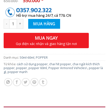
550.000
650.000
Số lượng
MUA HÀNG
MUA NGAY
Gọi điện xác nhận và giao hàng tận nơi
Danh mục:
50ml-60ml
,
POPPER
Từ khóa:
cách sử dụng popper
,
chai hít popper
,
chai ngửi kích thích
popper
,
popper
,
popper 60ml
,
Popper Armored Vehicles\
,
popper là
gì
,
popper mạnh