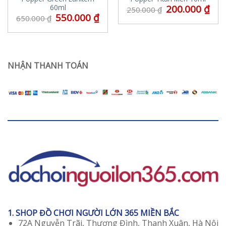
200.000
₫
60ml
250.000
₫
550.000
₫
650.000
₫
NHẬN THANH TOÁN
1. SHOP ĐỒ CHƠI NGƯỜI LỚN 365 MIỀN BẮC
72A Nguyễn Trãi, Thượng Đình, Thanh Xuân, Hà Nội