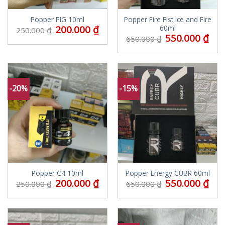
Popper PIG 10ml
Popper Fire Fist Ice and Fire
200.000
₫
60ml
250.000
₫
550.000
₫
650.000
₫
-20%
-15%
Popper C4 10ml
Popper Energy CUBR 60ml
200.000
₫
550.000
₫
250.000
₫
650.000
₫