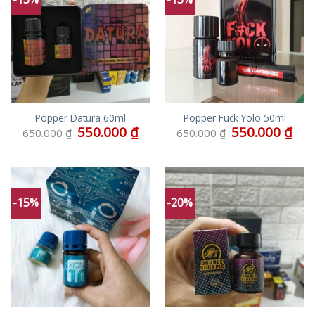
Popper Datura 60ml
Popper Fuck Yolo 50ml
550.000
₫
550.000
₫
650.000
₫
650.000
₫
-15%
-20%