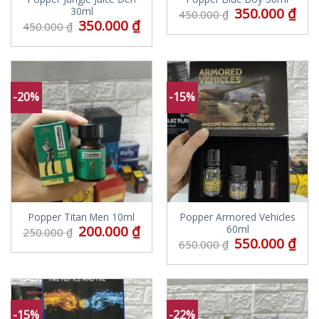
350.000
₫
30ml
450.000
₫
350.000
₫
450.000
₫
-20%
-15%
Popper Titan Men 10ml
Popper Armored Vehicles
200.000
₫
60ml
250.000
₫
550.000
₫
650.000
₫
-15%
-22%