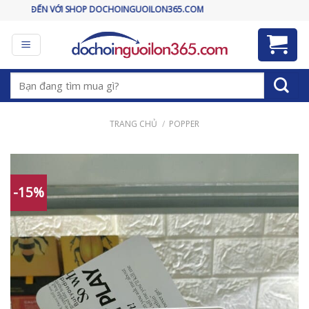
Skip
 VỚI SHOP DOCHOINGUOILON365.COM
to
content
Tìm
kiếm:
TRANG CHỦ
/
POPPER
-15%