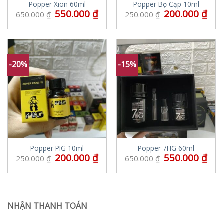
Popper Xion 60ml
Popper Bọ Cạp 10ml
550.000
₫
200.000
₫
650.000
₫
250.000
₫
-20%
-15%
Popper PIG 10ml
Popper 7HG 60ml
200.000
₫
550.000
₫
250.000
₫
650.000
₫
NHẬN THANH TOÁN