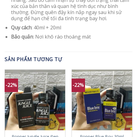
nhàng. Sau đó cảm nhận sự thay đổi trạng thái cảm
xúc của bản thân và quan hệ tình dục như bình
thường. Đừng quên đậy kín nắp ngay sau khi sử
dụng để hạn chế tối đa tình trạng bay hơi.
Quy cách
: 40ml + 20ml
Bảo quản
: Nơi khô ráo thoáng mát
SẢN PHẨM TƯƠNG TỰ
-22%
-22%
Popper Jungle Juice Đen
Popper Blue Boy 30ml