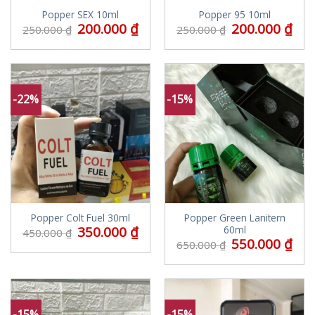
Popper SEX 10ml
Popper 95 10ml
200.000
₫
200.000
₫
250.000
₫
250.000
₫
-22%
-15%
Popper Colt Fuel 30ml
Popper Green Lanitern
350.000
₫
60ml
450.000
₫
550.000
₫
650.000
₫
-15%
-15%