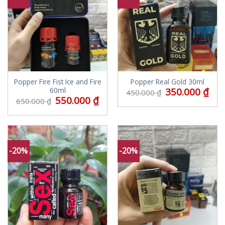
Popper Fire Fist Ice and Fire
Popper Real Gold 30ml
350.000
₫
60ml
450.000
₫
550.000
₫
650.000
₫
-20%
-20%