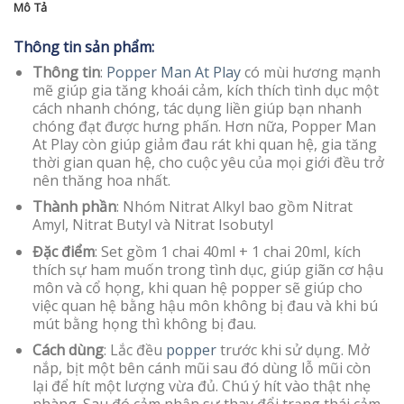
Mô Tả
Thông tin sản phẩm:
Thông tin
:
Popper Man At Play
có mùi hương mạnh
mẽ giúp gia tăng khoái cảm, kích thích tình dục một
cách nhanh chóng, tác dụng liền giúp bạn nhanh
chóng đạt được hưng phấn. Hơn nữa, Popper Man
At Play còn giúp giảm đau rát khi quan hệ, gia tăng
thời gian quan hệ, cho cuộc yêu của mọi giới đều trở
nên thăng hoa nhất.
Thành phần
: Nhóm Nitrat Alkyl bao gồm Nitrat
Amyl, Nitrat Butyl và Nitrat Isobutyl
Đặc điểm
: Set gồm 1 chai 40ml + 1 chai 20ml, kích
thích sự ham muốn trong tình dục, giúp giãn cơ hậu
môn và cổ họng, khi quan hệ popper sẽ giúp cho
việc quan hệ bằng hậu môn không bị đau và khi bú
mút bằng họng thì không bị đau.
Cách dùng
: Lắc đều
popper
trước khi sử dụng. Mở
nắp, bịt một bên cánh mũi sau đó dùng lỗ mũi còn
lại để hít một lượng vừa đủ. Chú ý hít vào thật nhẹ