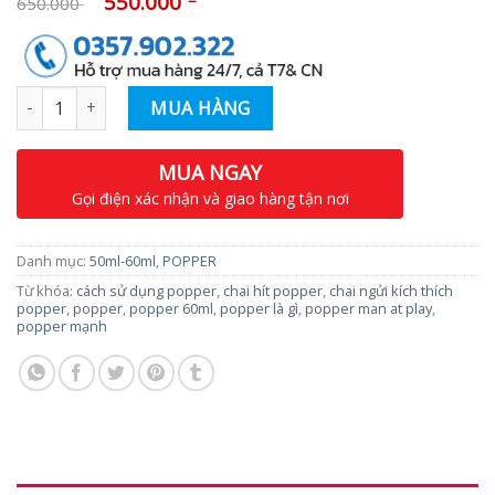
550.000
650.000
Số lượng
MUA HÀNG
MUA NGAY
Gọi điện xác nhận và giao hàng tận nơi
Danh mục:
50ml-60ml
,
POPPER
Từ khóa:
cách sử dụng popper
,
chai hít popper
,
chai ngửi kích thích
popper
,
popper
,
popper 60ml
,
popper là gì
,
popper man at play
,
popper mạnh