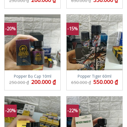
200.000
₫
550.000
₫
250.000
₫
650.000
₫
-20%
-15%
Popper Bọ Cạp 10ml
Popper Tiger 60ml
200.000
₫
550.000
₫
250.000
₫
650.000
₫
-20%
-22%