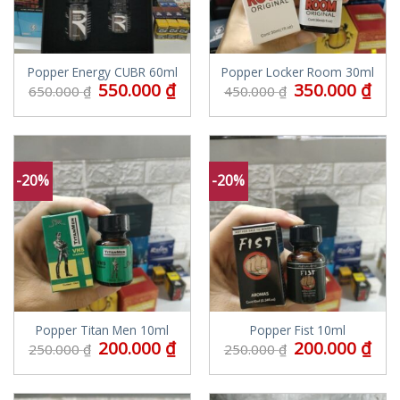
Popper Energy CUBR 60ml
Popper Locker Room 30ml
550.000
₫
350.000
₫
650.000
₫
450.000
₫
-20%
-20%
Popper Titan Men 10ml
Popper Fist 10ml
200.000
₫
200.000
₫
250.000
₫
250.000
₫