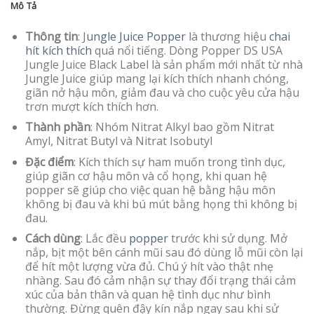
Mô Tả
Thông tin
: J
ungle Juice Popper
là thương hiệu
chai
hít kích thích
quá nổi tiếng. Dòng Popper DS USA
Jungle Juice Black Label là sản phẩm mới nhất từ nhà
Jungle Juice giúp mang lại kích thích nhanh chóng,
giãn nở hậu môn, giảm đau và cho cuộc yêu cửa hậu
trơn mượt kích thích hơn.
Thành phần
: Nhóm Nitrat Alkyl bao gồm Nitrat
Amyl, Nitrat Butyl và Nitrat Isobutyl
Đặc điểm
: Kích thích sự ham muốn trong tình dục,
giúp giãn cơ hậu môn và cổ họng, khi quan hệ
popper sẽ giúp cho việc quan hệ bằng hậu môn
không bị đau và khi bú mút bằng họng thì không bị
đau.
Cách dùng
: Lắc đều
popper
trước khi sử dụng. Mở
nắp, bịt một bên cánh mũi sau đó dùng lỗ mũi còn lại
để hít một lượng vừa đủ. Chú ý hít vào thật nhẹ
nhàng. Sau đó cảm nhận sự thay đổi trạng thái cảm
xúc của bản thân và quan hệ tình dục như bình
thường. Đừng quên đậy kín nắp ngay sau khi sử