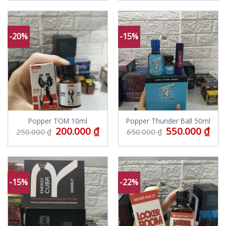
-20%
-15%
Popper TOM 10ml
Popper Thunder Ball 50ml
200.000
₫
550.000
₫
250.000
₫
650.000
₫
-15%
-22%