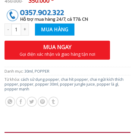
350.000
450.000
Số lượng
MUA HÀNG
MUA NGAY
Gọi điện xác nhận và giao hàng tận nơi
Danh mục:
30ml
,
POPPER
Từ khóa:
cách sử dụng popper
,
chai hít popper
,
chai ngửi kích thích
popper
,
popper
,
popper 30ml
,
popper jungle juice
,
popper là gì
,
popper mạnh