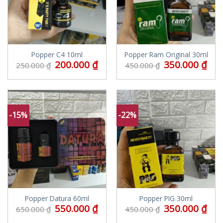
Popper C4 10ml
Popper Ram Original 30ml
200.000
₫
350.000
₫
250.000
₫
450.000
₫
-15%
-22%
Popper Datura 60ml
Popper PIG 30ml
550.000
₫
350.000
₫
650.000
₫
450.000
₫