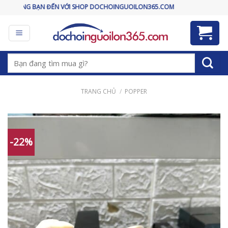
Skip
BẠN ĐẾN VỚI SHOP DOCHOINGUOILON365.COM
to
content
Tìm
kiếm:
TRANG CHỦ
/
POPPER
-22%