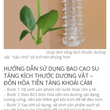
Giúp làm tăng kích thước dương
vật, “cậu nhỏ” sẽ trở nên khủng hơn
HƯỚNG DẪN SỬ DỤNG BAO CAO SU
TĂNG KÍCH THƯỚC DƯƠNG VẬT –
ĐÔN HỎA TIỄN TĂNG KHOÁI CẢM
– Bước 1: Vệ sinh sản phẩm với nước hoặc cồn y tế.
– Bước 2: Đeo BCS Đôn hỏa tiễn khi dương vật đang
cương cứng, nên bôi thêm gel bôi trơn để dễ đeo hơn.
– Bước 3: Sau khi sử dụng, vệ sinh sản phẩm sạch sẽ
sau đó bảo quản cẩn thận để có thể tái sử dụng.