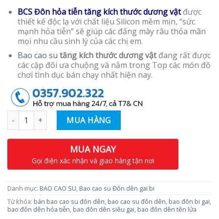
BCS Đôn hỏa tiễn
tăng kích thước dương vật
được
thiết kế độc lạ với chất liệu Silicon mềm mịn, “sức
mạnh hỏa tiễn” sẽ giúp các đấng mày râu thỏa mãn
mọi nhu cầu sinh lý của các chị em.
Bao cao su
tăng kích thước dương vật
đang rất được
các cặp đôi ưa chuộng và nằm trong Top các món đồ
chơi tình dục bán chạy nhất hiện nay.
Số lượng
MUA HÀNG
MUA NGAY
Gọi điện xác nhận và giao hàng tận nơi
Danh mục:
BAO CAO SU
,
Bao cao su Đôn dên gai bi
Từ khóa:
bán bao cao su đôn dên
,
bao cao su đôn dên
,
bao đôn bi gai
,
bao đôn dên hỏa tiễn
,
bao đôn dên siêu gai
,
bao đôn dên tên lửa