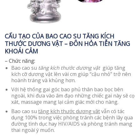
CẤU TẠO CỦA BAO CAO SU TĂNG KÍCH
THƯỚC DƯƠNG VẬT – ĐÔN HỎA TIỄN TĂNG
KHOÁI CẢM
– Chức năng:
Bao cao su
tăng kích thước dương vật
giúp tăng
kích cỡ dương vật lên vài cm giúp “cậu nhỏ” trở nên
hoành tráng và khủng hơn.
Với hệ thống gai góc bao phủ thân bao bọc bên
ngoài, khi đưa vào âm đạo những chiếc gai này sẽ cọ
xát, massage mang lại cảm giác mới cho nàng.
Bao cao su
tăng kích thước dương vât
vẫn có tác
dụng 100% trong việc phòng tránh các bệnh lây qua
đường tình dục hay HIV/AIDS và phòng tránh mang
thai ngoài ý muốn.