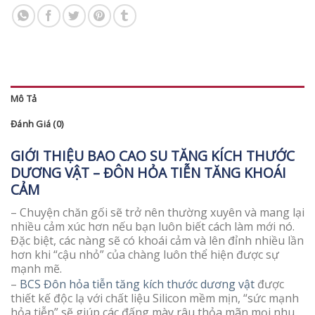
Mô Tả
Đánh Giá (0)
GIỚI THIỆU BAO CAO SU TĂNG KÍCH THƯỚC
DƯƠNG VẬT – ĐÔN HỎA TIỄN TĂNG KHOÁI
CẢM
– Chuyện chăn gối sẽ trở nên thường xuyên và mang lại
nhiều cảm xúc hơn nếu bạn luôn biết cách làm mới nó.
Đặc biệt, các nàng sẽ có khoái cảm và lên đỉnh nhiều lần
hơn khi “cậu nhỏ” của chàng luôn thể hiện được sự
mạnh mẽ.
–
BCS Đôn hỏa tiễn
tăng kích thước dương vật
được
thiết kế độc lạ với chất liệu Silicon mềm mịn, “sức mạnh
hỏa tiễn” sẽ giúp các đấng mày râu thỏa mãn mọi nhu