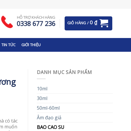
HỖ TRỢ KHÁCH HÀNG
0
₫
0338 677 236
GIỎ HÀNG /
TIN TỨC
GIỚI THIỆU
DANH MỤC SẢN PHẨM
ương
10ml
30ml
50ml-60ml
Âm đạo giả
hà có tác
ham muốn
BAO CAO SU