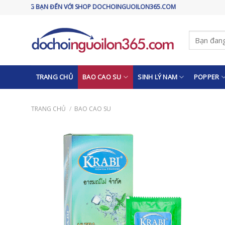
Skip
N ĐẾN VỚI SHOP DOCHOINGUOILON365.COM
to
content
Tìm
kiếm:
TRANG CHỦ
BAO CAO SU
SINH LÝ NAM
POPPER
TRANG CHỦ
/
BAO CAO SU