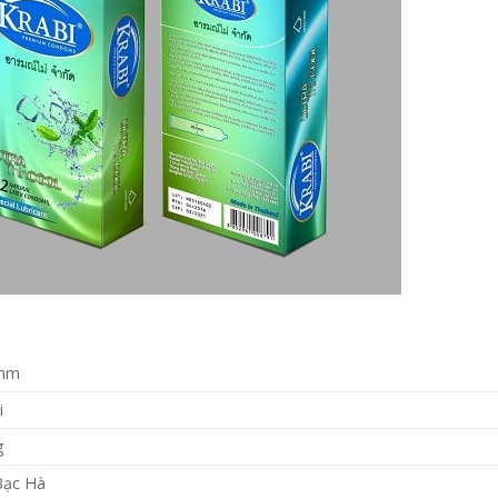
5mm
i
g
Bạc Hà