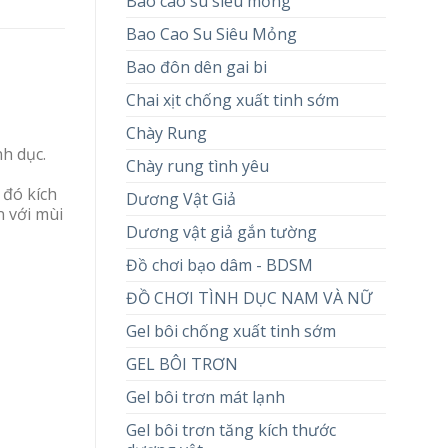
Bao cao su siêu mỏng
Bao Cao Su Siêu Mỏng
Bao đôn dên gai bi
Chai xịt chống xuất tinh sớm
Chày Rung
h dục.
Chày rung tình yêu
 đó kích
Dương Vật Giả
n với mùi
Dương vật giả gắn tường
Đồ chơi bạo dâm - BDSM
ĐỒ CHƠI TÌNH DỤC NAM VÀ NỮ
Gel bôi chống xuất tinh sớm
GEL BÔI TRƠN
Gel bôi trơn mát lạnh
Gel bôi trơn tăng kích thước