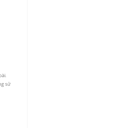
ài.
ng sử