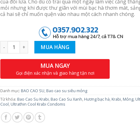
của đôi lứa. Cho dù có trải qua một ngày làm việc căng thẳn
mỏi nhưng khi được thư giãn với mùi bạc hà thơm mát, sản
cả hai sẽ chỉ muốn quện vào nhau một cách nhanh chóng.
Số lượng
MUA HÀNG
MUA NGAY
Gọi điện xác nhận và giao hàng tận nơi
Danh mục:
BAO CAO SU
,
Bao cao su siêu mỏng
Từ khóa:
Bao Cao Su Krabi
,
Bao Cao Su Xanh
,
Hương bạc hà
,
Krabi
,
Mỏng
,
Ul
Cool
,
Ultrathin Cool Krabi Condoms