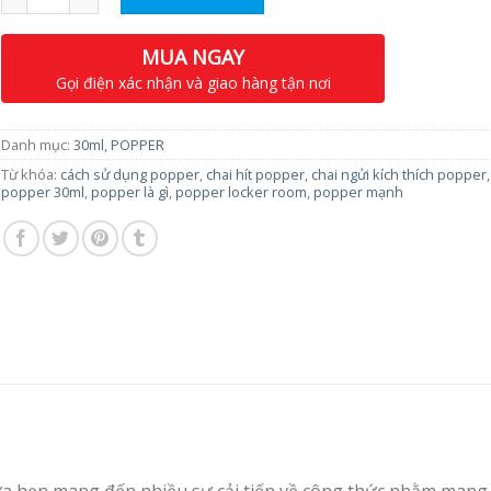
MUA NGAY
Gọi điện xác nhận và giao hàng tận nơi
Danh mục:
30ml
,
POPPER
Từ khóa:
cách sử dụng popper
,
chai hít popper
,
chai ngửi kích thích popper
popper 30ml
,
popper là gì
,
popper locker room
,
popper mạnh