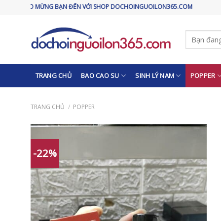
Skip
O MỪNG BẠN ĐẾN VỚI SHOP DOCHOINGUOILON365.COM
to
content
Tìm
kiếm:
TRANG CHỦ
BAO CAO SU
SINH LÝ NAM
POPPER
TRANG CHỦ
/
POPPER
-22%