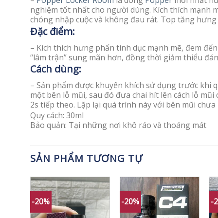
–
Popper Locker Room
là dòng
Popper
mới nhất hứ
nghiệm tốt nhất cho người dùng. Kích thích mạnh 
chóng nhập cuộc và không đau rát. Top tăng hưng 
Đặc điểm:
– Kích thích hưng phấn tình dục mạnh mẽ, đem đến
“lâm trận” sung mãn hơn, đồng thời giảm thiểu đá
Cách dùng:
– Sản phẩm được khuyến khích sử dụng trước khi qu
một bên lỗ mũi, sau đó đưa chai hít lên cách lỗ mũi 
2s tiếp theo. Lặp lại quá trình này với bên mũi chưa
Quy cách: 30ml
Bảo quản: Tại những nơi khô ráo và thoáng mát
SẢN PHẨM TƯƠNG TỰ
-20%
-20%
-