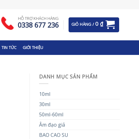
HỖ TRỢ KHÁCH HÀNG
0
₫
0338 677 236
GIỎ HÀNG /
TIN TỨC
GIỚI THIỆU
DANH MỤC SẢN PHẨM
10ml
30ml
50ml-60ml
Âm đạo giả
BAO CAO SU