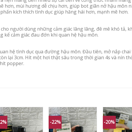
a hẹn mang đến nhiều sự cải tiến về công thức nhằm mang l
mẽ hơn, mùi hương dễ chịu hơn, giúp bot giãn nở hậu môn 
phấn kích thích tình dục giúp hăng hái hơn, mạnh mẽ hơn.
 cho người dùng những cảm giác lâng lâng, đê mê khó tả, k
ng kể cảm giác đau đớn khi quan hệ hậu môn.
an hệ tình dục qua đường hậu môn. Đầu tiên, mở nắp chai 
còn lại 3cm. Hít một hơi thật sâu trong thời gian 4s và nín t
 hít popper.
22%
-22%
-20%