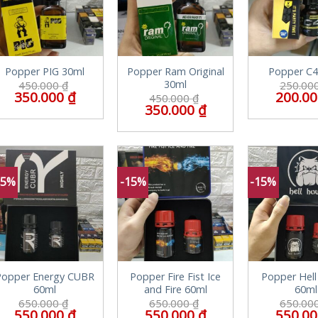
Popper PIG 30ml
Popper Ram Original
Popper C4
30ml
450.000
₫
250.00
350.000
₫
200.0
450.000
₫
350.000
₫
15%
-15%
-15%
Popper Energy CUBR
Popper Fire Fist Ice
Popper Hel
60ml
and Fire 60ml
60ml
650.000
₫
650.000
₫
650.00
550.000
₫
550.000
₫
550.0