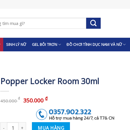
SINH LÝ NỮ
GEL BÔI TRƠN
ĐỒ CHƠI TÌNH DỤC NAM VÀ NỮ
Popper Locker Room 30ml
₫
₫
350.000
450.000
Số lượng
MUA HÀNG