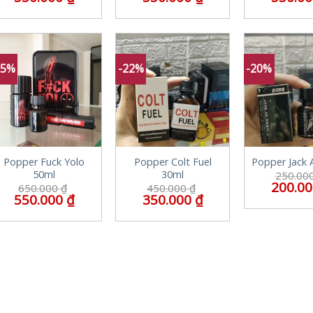
15%
-22%
-20%
Popper Fuck Yolo
Popper Colt Fuel
Popper Jack 
50ml
30ml
250.00
200.0
650.000
₫
450.000
₫
550.000
₫
350.000
₫