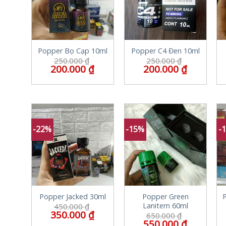
Popper Bọ Cạp 10ml
Popper C4 Đen 10ml
250.000
₫
250.000
₫
200.000
₫
200.000
₫
-22%
-15%
-
Popper Jacked 30ml
Popper Green
Lanitern 60ml
450.000
₫
350.000
₫
650.000
₫
550.000
₫