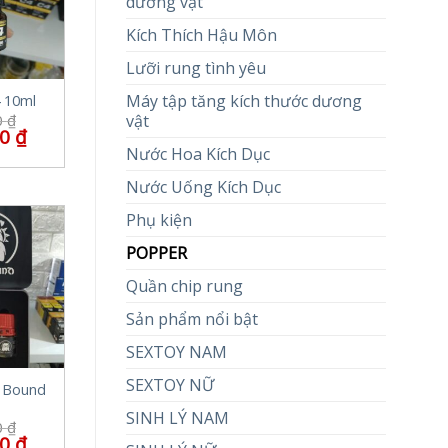
dương vật
Kích Thích Hậu Môn
Lưỡi rung tình yêu
Máy tập tăng kích thước dương
 10ml
0
₫
vật
00
₫
Nước Hoa Kích Dục
Nước Uống Kích Dục
Phụ kiện
POPPER
Quần chip rung
Sản phẩm nổi bật
SEXTOY NAM
SEXTOY NỮ
l Bound
SINH LÝ NAM
0
₫
00
₫