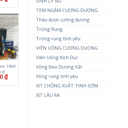
SINH LÝ NỮ
TEM NGẬM CƯƠNG DƯƠNG
Thảo dược cường dương
Trứng Rung
Trứng rung tình yêu
VIÊN UỐNG CƯƠNG DUONG
Viên Uống Kích Dục
Ass 10ml
Vòng Đeo Dương Vật
0
₫
00
₫
Vòng rung tình yêu
XỊT CHỐNG XUẤT TINH SỚM
XỊT LÂU RA