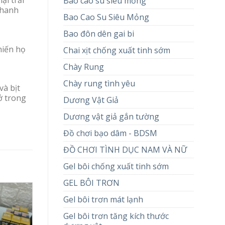
ại trải
Bao cao su siêu mỏng
nhanh
Bao Cao Su Siêu Mỏng
Bao đôn dên gai bi
hiến họ
Chai xịt chống xuất tinh sớm
Chày Rung
Chày rung tình yêu
và bịt
hở trong
Dương Vật Giả
Dương vật giả gắn tường
Đồ chơi bạo dâm - BDSM
ĐỒ CHƠI TÌNH DỤC NAM VÀ NỮ
Gel bôi chống xuất tinh sớm
GEL BÔI TRƠN
Gel bôi trơn mát lạnh
Gel bôi trơn tăng kích thước