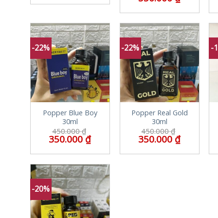
-22%
-22%
-
Popper Blue Boy
Popper Real Gold
30ml
30ml
450.000
₫
450.000
₫
350.000
₫
350.000
₫
-20%