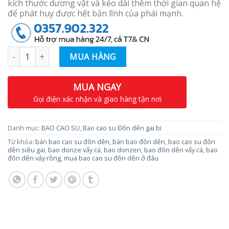
kích thước dương vật và kéo dài thêm thời gian quan hệ
để phát huy được hết bản lĩnh của phái mạnh.
Số lượng
MUA HÀNG
MUA NGAY
Gọi điện xác nhận và giao hàng tận nơi
Danh mục:
BAO CAO SU
,
Bao cao su Đôn dên gai bi
Từ khóa:
bán bao cao su đôn dên
,
bán bao đôn dên
,
bao cao su đôn
dên siêu gai
,
bao donze vẩy cá
,
bao donzen
,
bao đôn dên vẩy cá
,
bao
đôn dên vảy rồng
,
mua bao cao su đôn dên ở đâu