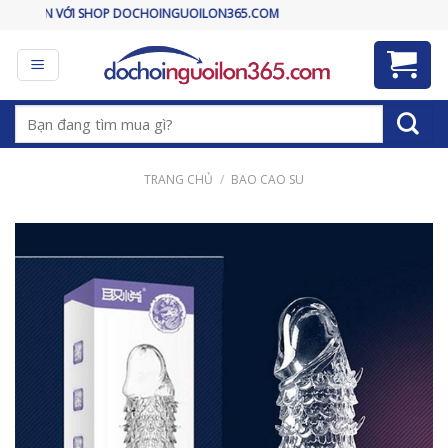
Skip
SHOP DOCHOINGUOILON365.COM
to
content
Tìm
kiếm:
TRANG CHỦ
/
BAO CAO SU