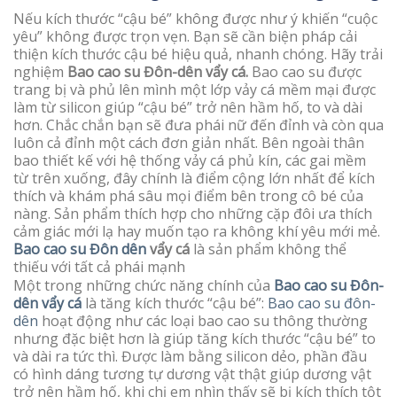
Nếu kích thước “cậu bé” không được như ý khiến “cuộc
yêu” không được trọn vẹn. Bạn sẽ cần biện pháp cải
thiện kích thước cậu bé hiệu quả, nhanh chóng. Hãy trải
nghiệm
Bao cao su Đôn-dên vẩy cá.
Bao cao su được
trang bị và phủ lên mình một lớp vảy cá mềm mại được
làm từ silicon giúp “cậu bé” trở nên hầm hố, to và dài
hơn. Chắc chắn bạn sẽ đưa phái nữ đến đỉnh và còn qua
luôn cả đỉnh một cách đơn giản nhất. Bên ngoài thân
bao thiết kế với hệ thống vảy cá phủ kín, các gai mềm
từ trên xuống, đây chính là điểm cộng lớn nhất để kích
thích và khám phá sâu mọi điểm bên trong cô bé của
nàng. Sản phẩm thích hợp cho những cặp đôi ưa thích
cảm giác mới lạ hay muốn tạo ra không khí yêu mới mẻ.
Bao cao su Đôn dên
vẩy cá
là sản phẩm không thể
thiếu với tất cả phái mạnh
Một trong những chức năng chính của
Bao cao su Đôn-
dên vẩy cá
là tăng kích thước “cậu bé”:
Bao cao su đôn-
dên
hoạt động như các loại bao cao su thông thường
nhưng đặc biệt hơn là giúp tăng kích thước “cậu bé” to
và dài ra tức thì. Được làm bằng silicon dẻo, phần đầu
có hình dáng tương tự dương vật thật giúp dương vật
trở nên hầm hố, khi chị em nhìn thấy sẽ bị kích thích tột