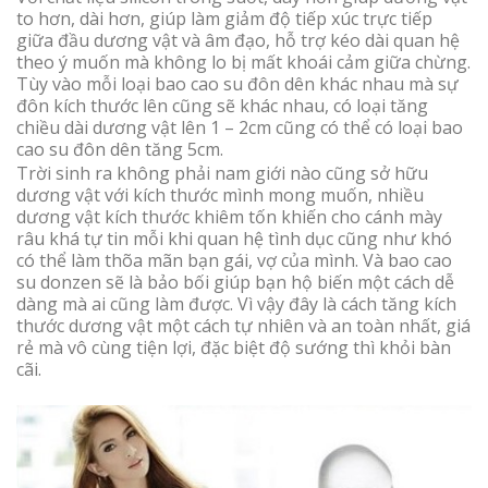
to hơn, dài hơn, giúp làm giảm độ tiếp xúc trực tiếp
giữa đầu dương vật và âm đạo, hỗ trợ kéo dài quan hệ
theo ý muốn mà không lo bị mất khoái cảm giữa chừng.
Tùy vào mỗi loại bao cao su đôn dên khác nhau mà sự
đôn kích thước lên cũng sẽ khác nhau, có loại tăng
chiều dài dương vật lên 1 – 2cm cũng có thể có loại bao
cao su đôn dên tăng 5cm.
Trời sinh ra không phải nam giới nào cũng sở hữu
dương vật với kích thước mình mong muốn, nhiều
dương vật kích thước khiêm tốn khiến cho cánh mày
râu khá tự tin mỗi khi quan hệ tình dục cũng như khó
có thể làm thõa mãn bạn gái, vợ của mình. Và bao cao
su donzen sẽ là bảo bối giúp bạn hộ biến một cách dễ
dàng mà ai cũng làm được. Vì vậy đây là cách tăng kích
thước dương vật một cách tự nhiên và an toàn nhất, giá
rẻ mà vô cùng tiện lợi, đặc biệt độ sướng thì khỏi bàn
cãi.