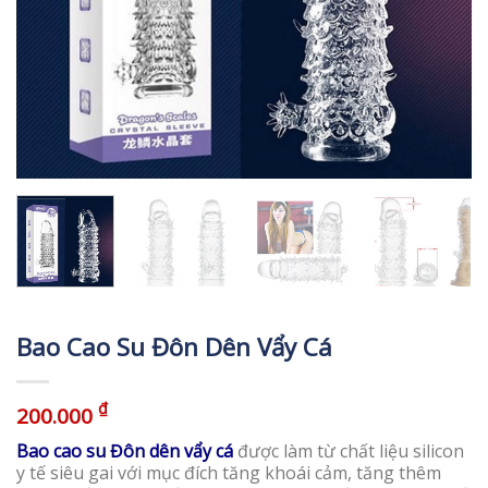
Bao Cao Su Đôn Dên Vẩy Cá
₫
200.000
Bao cao su Đôn dên vẩy cá
được làm từ chất liệu silicon
y tế siêu gai với mục đích tăng khoái cảm, tăng thêm