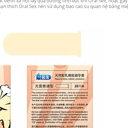
 bệnh xã hội lây qua đường tình dục khi Oral Sex, hoặc gây
bạn thích Oral Sex nên sử dụng bao cao su quan hệ bằng mi
.