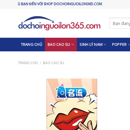
Skip
ĐẾN VỚI SHOP DOCHOINGUOILON365.COM
to
content
Tìm
kiếm:
TRANG CHỦ
BAO CAO SU
SINH LÝ NAM
POPPER
TRANG CHỦ
/
BAO CAO SU