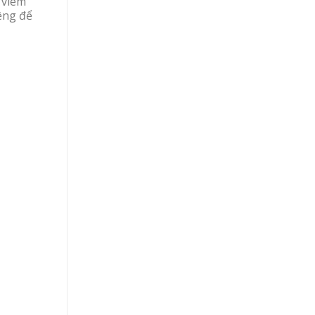
 viêm
ệng để