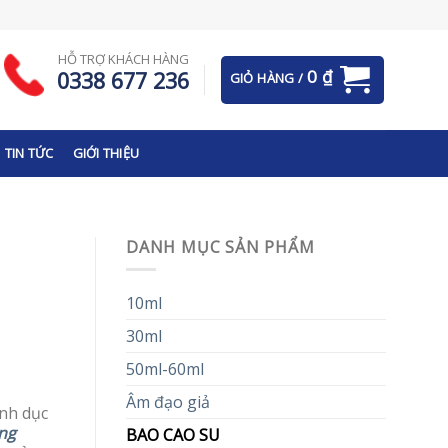
HỖ TRỢ KHÁCH HÀNG
0
₫
0338 677 236
GIỎ HÀNG /
TIN TỨC
GIỚI THIỆU
DANH MỤC SẢN PHẨM
10ml
30ml
50ml-60ml
Âm đạo giả
inh dục
ng
BAO CAO SU