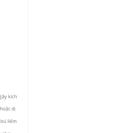
gây kích
hoặc dị
 bú liếm