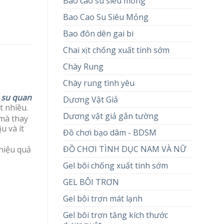
Bao cao su siêu mỏng
Bao Cao Su Siêu Mỏng
Bao đôn dên gai bi
Chai xịt chống xuất tinh sớm
Chày Rung
Chày rung tình yêu
 su quan
Dương Vật Giả
t nhiều.
Dương vật giả gắn tường
 mà thay
u và ít
Đồ chơi bạo dâm - BDSM
ĐỒ CHƠI TÌNH DỤC NAM VÀ NỮ
hiệu quả
Gel bôi chống xuất tinh sớm
GEL BÔI TRƠN
Gel bôi trơn mát lạnh
Gel bôi trơn tăng kích thước