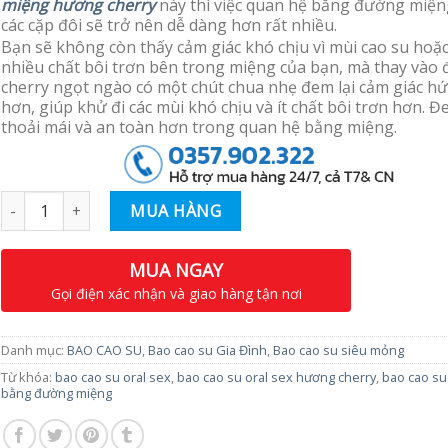
miệng hương cherry
này thì việc quan hệ bằng đường miện
các cặp đôi sẽ trở nên dễ dàng hơn rất nhiều.
Bạn sẽ không còn thấy cảm giác khó chịu vì mùi cao su hoặ
nhiều chất bôi trơn bên trong miệng của bạn, mà thay vào đ
cherry ngọt ngào có một chút chua nhẹ đem lại cảm giác h
hơn, giúp khử đi các mùi khó chịu và ít chất bôi trơn hơn. Đ
thoải mái và an toàn hơn trong quan hệ bằng miệng.
Số lượng
MUA HÀNG
MUA NGAY
Gọi điện xác nhận và giao hàng tận nơi
Danh mục:
BAO CAO SU
,
Bao cao su Gia Đình
,
Bao cao su siêu mỏng
Từ khóa:
bao cao su oral sex
,
bao cao su oral sex hương cherry
,
bao cao su
bằng đường miệng