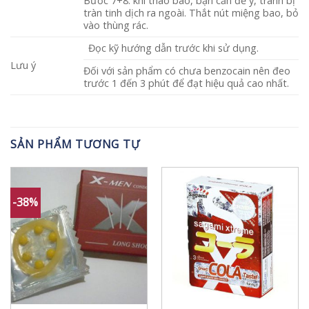
Bước 7+8: khi tháo bao, bạn cần để ý, tránh bị
tràn tinh dịch ra ngoài. Thắt nút miệng bao, bỏ
vào thùng rác.
Đọc kỹ hướng dẫn trước khi sử dụng.
Lưu ý
Đối với sản phẩm có chưa benzocain nên đeo
trước 1 đến 3 phút để đạt hiệu quả cao nhất.
SẢN PHẨM TƯƠNG TỰ
-38%