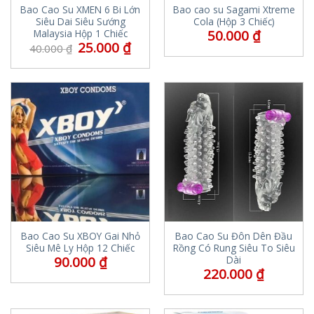
Bao Cao Su XMEN 6 Bi Lớn
Bao cao su Sagami Xtreme
Siêu Dai Siêu Sướng
Cola (Hộp 3 Chiếc)
50.000
₫
Malaysia Hộp 1 Chiếc
25.000
₫
40.000
₫
Bao Cao Su XBOY Gai Nhỏ
Bao Cao Su Đôn Dên Đầu
Siêu Mê Ly Hộp 12 Chiếc
Rồng Có Rung Siêu To Siêu
90.000
₫
Dài
220.000
₫