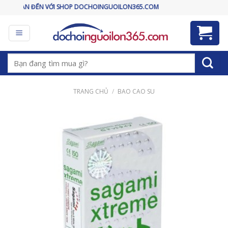
Skip
N VỚI SHOP DOCHOINGUOILON365.COM
to
content
Tìm
kiếm:
TRANG CHỦ
/
BAO CAO SU