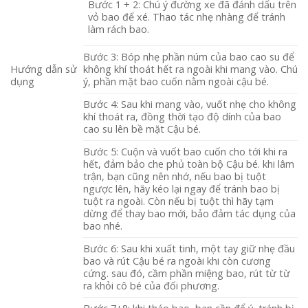
Bước 1 + 2: Chú ý đường xe đã đánh dấu trên
vỏ bao để xé. Thao tác nhẹ nhàng để tránh
làm rách bao.
Bước 3: Bóp nhẹ phần núm của bao cao su để
Hướng dẫn sử
không khí thoát hết ra ngoài khi mang vào. Chú
dụng
ý, phần mặt bao cuốn nằm ngoài cậu bé.
Bước 4: Sau khi mang vào, vuốt nhẹ cho không
khí thoát ra, đồng thời tạo độ dính của bao
cao su lên bề mặt Cậu bé.
Bước 5: Cuộn và vuốt bao cuốn cho tới khi ra
hết, đảm bảo che phủ toàn bộ Cậu bé. khi lâm
trận, bạn cũng nên nhớ, nếu bao bị tuột
ngược lên, hãy kéo lại ngay để tránh bao bị
tuột ra ngoài. Còn nếu bị tuột thì hãy tạm
dừng để thay bao mới, bảo đảm tác dụng của
bao nhé.
Bước 6: Sau khi xuất tinh, một tay giữ nhẹ đầu
bao và rút Cậu bé ra ngoài khi còn cương
cứng. sau đó, cầm phần miệng bao, rút từ từ
ra khỏi cô bé của đối phương.