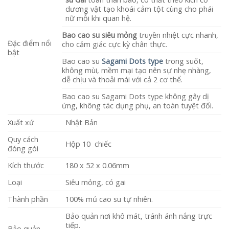
dương vật tạo khoái cảm tột cùng cho phái
nữ mỗi khi quan hệ.
Bao cao su siêu mỏng
truyền nhiệt cực nhanh,
Đặc điểm nổi
cho cảm giác cực kỳ chân thực.
bật
Bao cao su
Sagami Dots type
trong suốt,
không mùi, mềm mại tạo nên sự nhẹ nhàng,
dễ chịu và thoải mái với cả 2 cơ thể.
Bao cao su Sagami Dots type không gây dị
ứng, không tác dụng phụ, an toàn tuyệt đối.
Xuất xứ
Nhật Bản
Quy cách
Hộp 10 chiếc
đóng gói
Kích thước
180 x 52 x 0.06mm
Loại
Siêu mỏng, có gai
Thành phần
100% mủ cao su tự nhiên.
Bảo quản nơi khô mát, tránh ánh nắng trực
tiếp.
Bảo quản