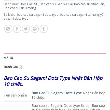
Danh mục:
BAO CAO SU
,
Bao cao su Gân Và Gai
,
Bao cao su Nhật Bản
,
Bao cao su siêu mỏng
Từ khóa:
bao cao su sagami dots type
,
bao cao su sagami tại hưng yên
,
sagami dots type
Mô Tả
Đánh Giá (0)
Bao Cao Su Sagami Dots Type Nhật Bản Hộp
10 chiếc.
Bao Cao Su Sagami Dots Type
Nhật Bản hộp
Tên sản phẩm
10 chiếc.
Bao cao su Sagami Dots type là loại
Bao cao
su Gai
toàn thân bao, co thắt theo kích cỡ