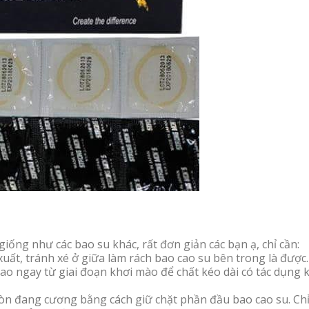
iống như các bao su khác, rất đơn giản các bạn ạ, chỉ cần:
uất, tránh xé ở giữa làm rách bao cao su bên trong là được.
o ngay từ giai đoạn khơi mào để chất kéo dài có tác dụng k
 còn đang cương bằng cách giữ chặt phần đầu bao cao su. Ch