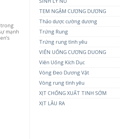
SINH LÝ NỮ
TEM NGẬM CƯƠNG DƯƠNG
Thảo dược cường dương
Strong
Trứng Rung
 sự mạnh
en’s
Trứng rung tình yêu
VIÊN UỐNG CƯƠNG DUONG
Viên Uống Kích Dục
Vòng Đeo Dương Vật
Vòng rung tình yêu
XỊT CHỐNG XUẤT TINH SỚM
XỊT LÂU RA