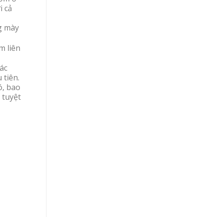
i cả
g mày
m liên
ác
 tiên.
ó, bao
 tuyệt