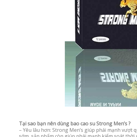
Tại sao bạn nên dùng bao cao su Strong Men’s ?
– Yêu lâu hơn: Strong Men’s giúp phái mạnh vượt qu
sớm, sản phẩm còn giúp phái mạnh kiểm soát thời g