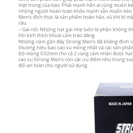
mặt trong của bao. Phái mạnh hẳn ai cũng muốn kéo 
những người hoàn toàn khỏe mạnh vẫn muốn kéo dài
Men’s đích thực là sản phẩm hoàn hảo, vũ khí bí m
râu.
– Gai nổi: Những hạt gai nhẹ luôn là phần không t
hồi kích thích khoái cảm trào dâng.
Những năm gần đây Strong Men’s đã khẳng định vị tr
thương hiệu bao cao su mỏng nhất và các sản phẩm 
Độ mỏng 0.02mm cho cả 2 cùng cảm nhận được hạnh 
cao su Strong Men’s còn các ưu điểm như trong su
đối an toàn cho người sử dụng.