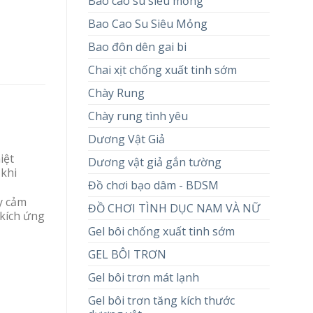
Bao cao su siêu mỏng
Bao Cao Su Siêu Mỏng
Bao đôn dên gai bi
Chai xịt chống xuất tinh sớm
Chày Rung
Chày rung tình yêu
Dương Vật Giả
iệt
Dương vật giả gắn tường
 khi
Đồ chơi bạo dâm - BDSM
y cảm
ĐỒ CHƠI TÌNH DỤC NAM VÀ NỮ
 kích ứng
Gel bôi chống xuất tinh sớm
GEL BÔI TRƠN
Gel bôi trơn mát lạnh
Gel bôi trơn tăng kích thước