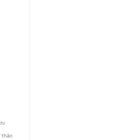
hi
ỉ tháo