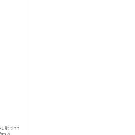
xuất tinh
sớm ở