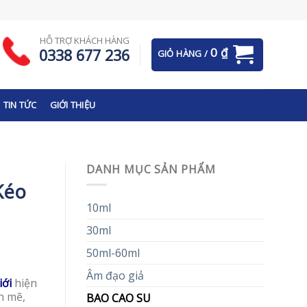
HỖ TRỢ KHÁCH HÀNG
0
₫
0338 677 236
GIỎ HÀNG /
TIN TỨC
GIỚI THIỆU
DANH MỤC SẢN PHẨM
Kéo
10ml
30ml
50ml-60ml
Âm đạo giả
iới
hiện
h mẽ,
BAO CAO SU