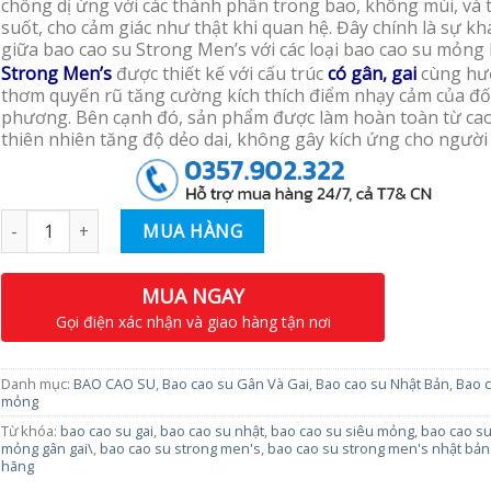
chống dị ứng với các thành phần trong bao, không mùi, và 
suốt, cho cảm giác như thật khi quan hệ. Đây chính là sự kh
giữa bao cao su Strong Men’s với các loại bao cao su mỏng 
Strong Men’s
được thiết kế với cấu trúc
có gân, gai
cùng hư
thơm quyến rũ tăng cường kích thích điểm nhạy cảm của đố
phương. Bên cạnh đó, sản phẩm được làm hoàn toàn từ ca
thiên nhiên tăng độ dẻo dai, không gây kích ứng cho người
Số lượng
MUA HÀNG
MUA NGAY
Gọi điện xác nhận và giao hàng tận nơi
Danh mục:
BAO CAO SU
,
Bao cao su Gân Và Gai
,
Bao cao su Nhật Bản
,
Bao c
mỏng
Từ khóa:
bao cao su gai
,
bao cao su nhật
,
bao cao su siêu mỏng
,
bao cao su
mỏng gân gai\
,
bao cao su strong men's
,
bao cao su strong men's nhật bản
hãng