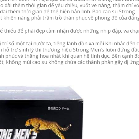
dài thêm thời gian để yêu chiều, vuốt ve nàng, thậm chí vớ
 thêm thời gian để thể hiện bản lĩnh. Bao cao su Strong
ật khiến nàng phải trầm trồ thán phục về phong độ của đấn
hể thiếu để phái đẹp cảm nhận được những nhịp đập, va chạ
í số một tại nước ta, tiếng lành đồn xa mỗi Khi nhắc đến c
hỗ trợ sinh lý thì thương hiệu Strong Men’s luôn đứng đầu
phúc và thăng hoa nhất khi quan hệ tình dục. Bên cạnh đ
ốt, không mùi cao su không chứa các thành phần gây dị ứng